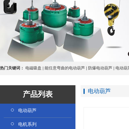
热门关键词：
电磁吸盘
|
能任意弯曲的电动葫芦
|
防爆电动葫芦
|
电动葫
电动葫芦
产品列表
电动葫芦
电机系列