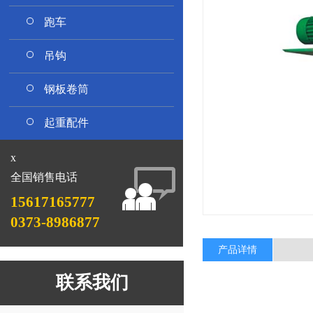
跑车
吊钩
钢板卷筒
起重配件
x
全国销售电话
15617165777
0373-8986877
产品详情
联系我们