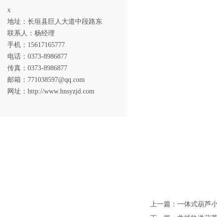
x
地址：长垣县巨人大道中段路东
联系人：杨经理
手机：15617165777
电话：0373-8986877
传真：0373-8986877
邮箱：
771038597@qq.com
网址：
http://www.hnsyzjd.com
上一篇：
一体式葫芦