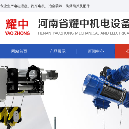
专业生产电磁吸盘、跑车电机、冶金葫芦、防爆葫芦及配件
网站首页
产品展示
新闻中心