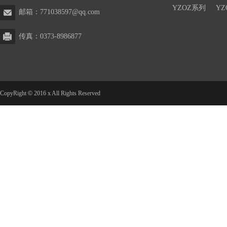
YZOZ系列
YZ
邮箱：
771038597@qq.com
传真：0373-8986877
CopyRight
©
2016 x All Rights Reserved