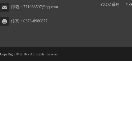
YZOZ系列
YZ
邮箱：
771038597@qq.com
传真：0373-8986877
CopyRight
©
2016 x All Rights Reserved