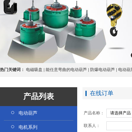
热门关键词：
电磁吸盘
|
能任意弯曲的电动葫芦
|
防爆电动葫芦
|
电动葫
在线订单
产品列表
电动葫芦
产品名称：
联系人：
电机系列