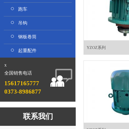
跑车
吊钩
钢板卷筒
YZOZ系列
起重配件
x
全国销售电话
15617165777
0373-8986877
联系我们